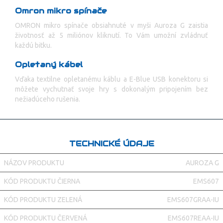
Omron mikro spínače
OMRON mikro spínače obsiahnuté v myši Auroza G zaistia
životnosť až 5 miliónov kliknutí. To Vám umožní zvládnuť
každú bitku.
Opletaný kábel
Vďaka textilne opletanému káblu a E-Blue USB konektoru si
môžete vychutnať svoje hry s dokonalým pripojením bez
nežiadúceho rušenia.
TECHNICKÉ ÚDAJE
NÁZOV PRODUKTU
AUROZA G
KÓD PRODUKTU ČIERNA
EMS607
KÓD PRODUKTU ZELENÁ
EMS607GRAA-IU
KÓD PRODUKTU ČERVENÁ
EMS607REAA-IU