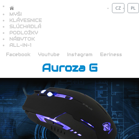
CZ
PL
MYŠI
KLÁVESNICE
SLÚCHADLÁ
PODLOŽKY
NÁBYTOK
ALL-IN-1
Facebook
Youtube
Instagram
Eeriness
Auroza G