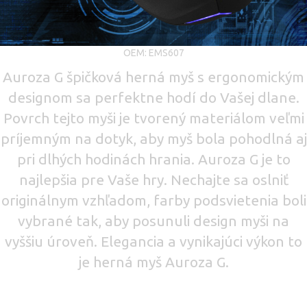
OEM: EMS607
Auroza G špičková herná myš s ergonomickým
designom sa perfektne hodí do Vašej dlane.
Povrch tejto myši je tvorený materiálom veľmi
príjemným na dotyk, aby myš bola pohodlná aj
pri dlhých hodinách hrania. Auroza G je to
najlepšia pre Vaše hry. Nechajte sa oslniť
originálnym vzhľadom, farby podsvietenia boli
vybrané tak, aby posunuli design myši na
vyššiu úroveň. Elegancia a vynikajúci výkon to
je herná myš Auroza G.