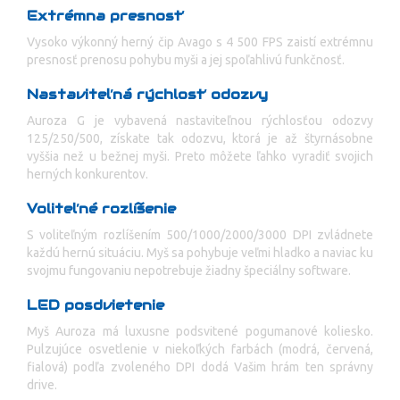
Extrémna presnosť
Vysoko výkonný herný čip Avago s 4 500 FPS zaistí extrémnu
presnosť prenosu pohybu myši a jej spoľahlivú funkčnosť.
Nastaviteľná rýchlosť odozvy
Auroza G je vybavená nastaviteľnou rýchlosťou odozvy
125/250/500, získate tak odozvu, ktorá je až štyrnásobne
vyššia než u bežnej myši. Preto môžete ľahko vyradiť svojich
herných konkurentov.
Voliteľné rozlíšenie
S voliteľným rozlíšením 500/1000/2000/3000 DPI zvládnete
každú hernú situáciu. Myš sa pohybuje veľmi hladko a naviac ku
svojmu fungovaniu nepotrebuje žiadny špeciálny software.
LED posdvietenie
Myš Auroza má luxusne podsvitené pogumanové koliesko.
Pulzujúce osvetlenie v niekoľkých farbách (modrá, červená,
fialová) podľa zvoleného DPI dodá Vašim hrám ten správny
drive.