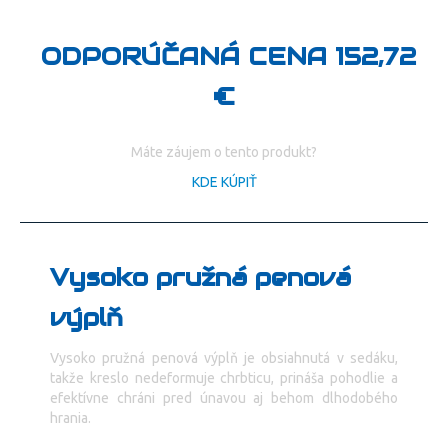
ODPORÚČANÁ CENA 152,72
€
Máte záujem o tento produkt?
KDE KÚPIŤ
Vysoko pružná penová
výplň
Vysoko pružná penová výplň je obsiahnutá v sedáku,
takže kreslo nedeformuje chrbticu, prináša pohodlie a
efektívne chráni pred únavou aj behom dlhodobého
hrania.