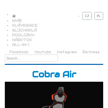
CZ
PL
MYŠI
KLÁVESNICE
SLÚCHADLÁ
PODLOŽKY
NÁBYTOK
ALL-IN-1
Facebook
Youtube
Instagram
Eeriness
Cobra Air