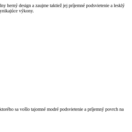
y herný design a zaujme taktiež jej príjemné podsvietenie a lesklý
vynikajúce výkony.
torého sa vošlo tajomné modré podsvietenie a príjemný povrch na