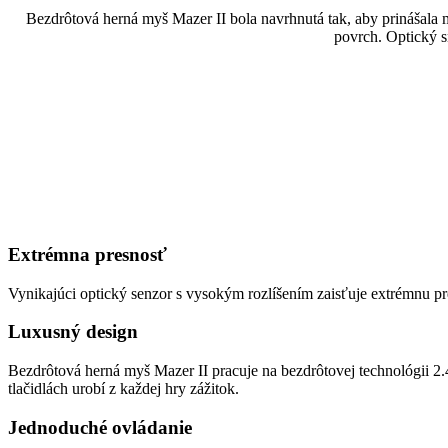
Bezdrôtová herná myš Mazer II bola navrhnutá tak, aby prinášala m
povrch. Optický s
Extrémna presnosť
Vynikajúci optický senzor s vysokým rozlíšením zaisťuje extrémnu p
Luxusný design
Bezdrôtová herná myš Mazer II pracuje na bezdrôtovej technológii 
tlačidlách urobí z každej hry zážitok.
Jednoduché ovládanie