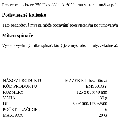
Frekvencia odozvy 250 Hz zvládne každú hernú situáciu, myš sa pohyb
Podsvietené koliesko
Táto bezdrôtová myš sa môže pochváliť podsvieteným pogumovaným k
Mikro spínače
Vysoko vyvinutý mikrospínač, ktorý je v myši obsiahnutý, zvládne a
NÁZOV PRODUKTU
MAZER R II bezdrôtová
KÓD PRODUKTU
EMS601GY
ROZMERY
125 x 85 x 40 mm
VÁHA
139 g
DPI
500/1000/1750/2500
POČET TLAČIDIEL
6
MAX. ACC.
20 G