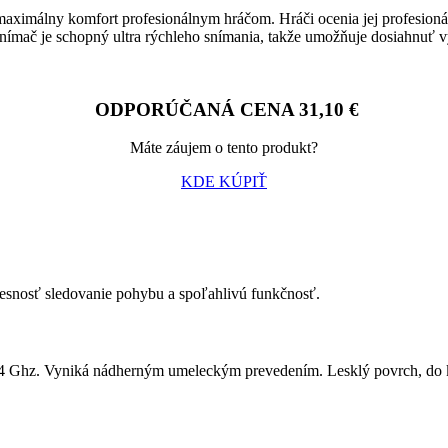
aximálny komfort profesionálnym hráčom. Hráči ocenia jej profesionáln
nímač je schopný ultra rýchleho snímania, takže umožňuje dosiahnuť 
ODPORÚČANÁ CENA 31,10 €
Máte záujem o tento produkt?
KDE KÚPIŤ
resnosť sledovanie pohybu a spoľahlivú funkčnosť.
2.4 Ghz. Vyniká nádherným umeleckým prevedením. Lesklý povrch, do k