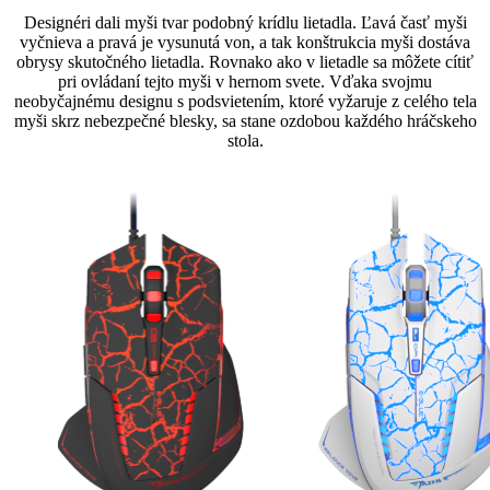
Designéri dali myši tvar podobný krídlu lietadla. Ľavá časť myši
vyčnieva a pravá je vysunutá von, a tak konštrukcia myši dostáva
obrysy skutočného lietadla. Rovnako ako v lietadle sa môžete cítiť
pri ovládaní tejto myši v hernom svete. Vďaka svojmu
neobyčajnému designu s podsvietením, ktoré vyžaruje z celého tela
myši skrz nebezpečné blesky, sa stane ozdobou každého hráčskeho
stola.