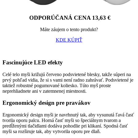
ODPORÚČANÁ CENA 13,63 €
Máte záujem o tento produkt?
KDE KÚPIŤ
Fascinujúce LED efekty
Celé telo myši križujú červeno podsvietené blesky, takže súperi na
prvý pohľad vidia, že si s vami není radno zahrávať. Podsvietené je
taktiež robustné pogumované koliesko. Túto myš proste
neprehliadnete ani v zatemnenej miestnosti.
Ergonomický design pre pravákov
Ergonomický design myši je navrhnutý tak, aby vysunutá ľavá časť
tvorila oporu palcu. Horná časť myši so špeciálnym tvarom a
predĺženými tlačidlami dodáva pohodlie pri klikaní. Spodná časť
myši sa rozširuje tak, aby vytvorila oporu pre dlaň.