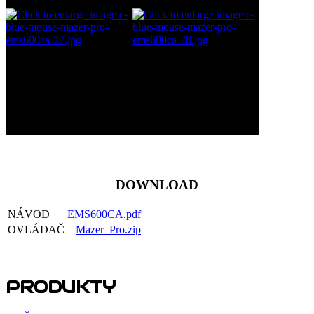
DOWNLOAD
NÁVOD
EMS600CA.pdf
OVLÁDAČ
Mazer_Pro.zip
PRODUKTY