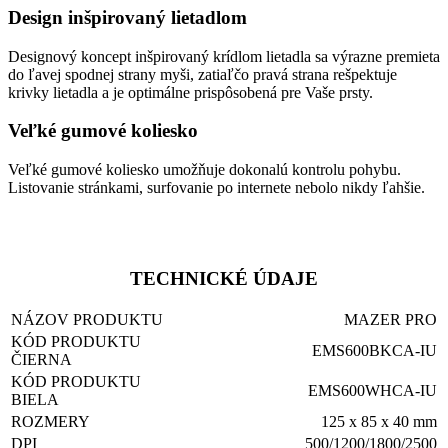
Design inšpirovaný lietadlom
Designový koncept inšpirovaný krídlom lietadla sa výrazne premieta
do ľavej spodnej strany myši, zatiaľčo pravá strana rešpektuje
krivky lietadla a je optimálne prispôsobená pre Vaše prsty.
Veľké gumové koliesko
Veľké gumové koliesko umožňuje dokonalú kontrolu pohybu.
Listovanie stránkami, surfovanie po internete nebolo nikdy ľahšie.
TECHNICKÉ ÚDAJE
NÁZOV PRODUKTU
MAZER PRO
KÓD PRODUKTU
EMS600BKCA-IU
ČIERNA
KÓD PRODUKTU
EMS600WHCA-IU
BIELA
ROZMERY
125 x 85 x 40 mm
DPI
500/1200/1800/2500