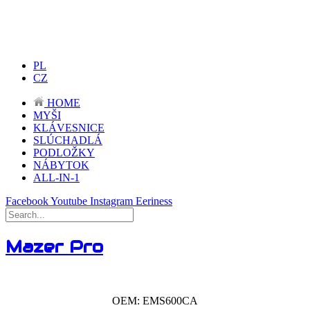
PL
CZ
HOME
MYŠI
KLÁVESNICE
SLÚCHADLÁ
PODLOŽKY
NÁBYTOK
ALL-IN-1
Facebook
Youtube
Instagram
Eeriness
Mazer Pro
OEM: EMS600CA