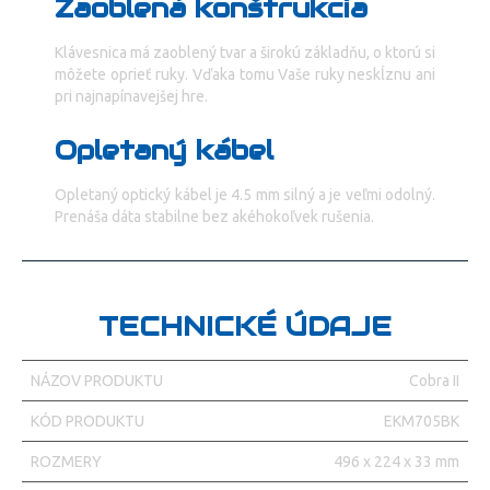
Zaoblená konštrukcia
Klávesnica má zaoblený tvar a širokú základňu, o ktorú si
môžete oprieť ruky. Vďaka tomu Vaše ruky neskĺznu ani
pri najnapínavejšej hre.
Opletaný kábel
Opletaný optický kábel je 4.5 mm silný a je veľmi odolný.
Prenáša dáta stabilne bez akéhokoľvek rušenia.
TECHNICKÉ ÚDAJE
NÁZOV PRODUKTU
Cobra II
KÓD PRODUKTU
EKM705BK
ROZMERY
496 x 224 x 33 mm