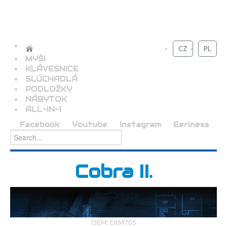
CZ
PL
MYŠI
KLÁVESNICE
SLÚCHADLÁ
PODLOŽKY
NÁBYTOK
ALL-IN-1
Facebook
Youtube
Instagram
Eeriness
Cobra II.
OEM: EKM705