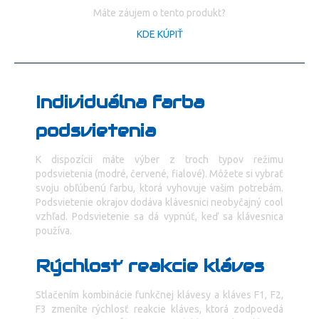
Máte záujem o tento produkt?
KDE KÚPIŤ
Individuálna farba
podsvietenia
K dispozícii máte výber z troch typov režimu
podsvietenia (modré, červené, fialové). Môžete si vybrať
svoju obľúbenú farbu, ktorá vyhovuje vašim potrebám.
Podsvietenie okrajov dodáva klávesnici neobyčajný cool
vzhľad. Podsvietenie sa dá vypnúť, keď sa klávesnica
používa.
Rýchlosť reakcie kláves
Stlačením kombinácie funkčnej klávesy a kláves F1, F2,
F3 zmeníte rýchlosť reakcie kláves, ktorá zodpovedá