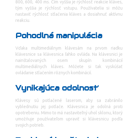
800, 600, 400 ms. Čím vyššia je rýchlosť reakcie kláves,
tým vyššia je rýchlosť vstupu. Používatelia si môžu
nastaviť rýchlosť stlačenia kláves a dosiahnuť aktívnu
reakciu.
Pohodlná manipulácia
Vďaka multimediálnym klávesám na prvom riadku
klávesnice sa klávesnica ľahko ovláda. Na klávesnici je
nainštalovaných osem skupín kombinácií
multimediálnych kláves. Môžete si tak vyskúšať
ovládanie stlačením rôznych kombinácií.
Vynikajúca odolnosť
Klávesy sú potlačené laserom, aby sa zabránilo
vyblednutiu jej potlače. Klávesnica je odolná proti
opotrebeniu. Mimo to má nastaviteľný uhol sklonu, ktorý
umožňuje používateľom upraviť si klávesnicu podľa
svojich potrieb.