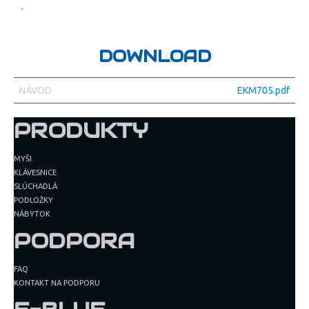
DOWNLOAD
NÁVOD
EKM705.pdf
PRODUKTY
MYŠI
KLÁVESNICE
SLÚCHADLÁ
PODLOŽKY
NÁBYTOK
PODPORA
FAQ
KONTAKT NA PODPORU