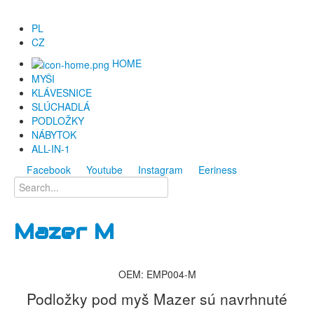
PL
CZ
HOME
MYŠI
KLÁVESNICE
SLÚCHADLÁ
PODLOŽKY
NÁBYTOK
ALL-IN-1
Facebook
Youtube
Instagram
Eeriness
Mazer M
OEM: EMP004-M
Podložky pod myš Mazer sú navrhnuté